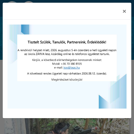
Békéscsabai SZC Kós Károly
×
Technikum és Szakképző Iskola
Galéria
Kós Károly nyomában
határon innen és túl 2