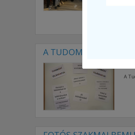
isko
inte
végé
kapt
A TUDOMÁNY NAPJA 
2024,
A Tu
FOTÓS SZAKMAI BEMU