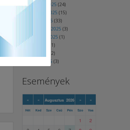
december 2025
(24)
november 2025
(15)
október 2025
(33)
szeptember 2025
(3)
augusztus 2025
(1)
június 2025
(1)
április 2025
(2)
március 2025
(3)
Események
«
«
»
»
Augusztus 2026
Hét
Ked
Sze
Csü
Pén
Szo
Vas
1
2