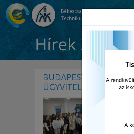
Békéscsabai SZC Kós Károly
Technikum és Szakképző Iskola
Hírek 2024.
BUDAPESTI KIRÁNDUL
ÜGYVITELI ÜGYINTÉZŐ
2024,
2024
Cent
Béké
12. é