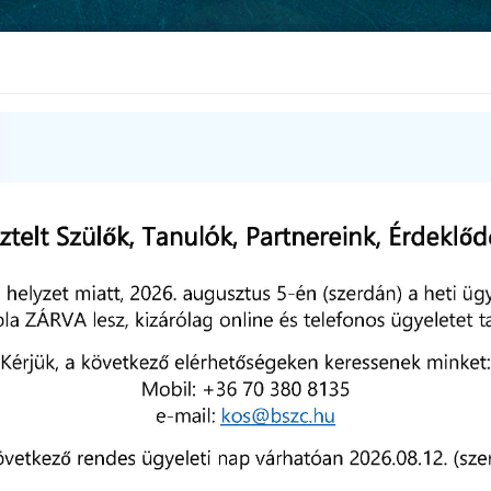
ÁLLÁSAJÁNLATOK
Képzések
Iskolai élet
Intézmé
 november
ÁSON A KÓS VÁLLALKOZÁSI
 TANULÓI
 NOVEMBER 28
. november 18-án a Budapesti Gazdasági Szakképzési
rum Keleti Károly Közgazdasági Technikumában jártak a
scsabai SZC Kós Károly Technikum és Szakképző Iskola 11.,
s 13. évfolyamos vállalkozási ügyviteli ügyintézős diákjai. Ez 