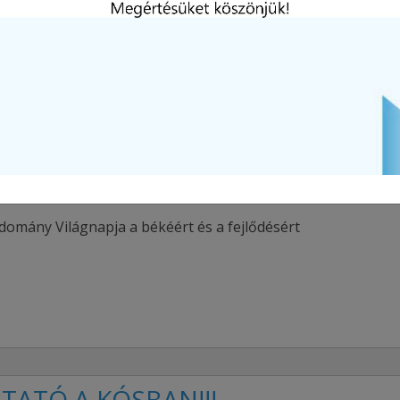
la egy Pénziránytűs Bázisiskola, ahol lehetőségünk nyílt egy
raktív pénzügyes játékban részt venni. A játékos vetélkedő
n az élményeink mellé mindannyian egy kis ajándékot is
unk.
A KÓSBAN
 NOVEMBER 22
domány Világnapja a békéért és a fejlődésért
TATÓ A KÓSBAN!!!