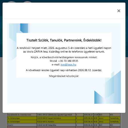
Békéscsabai SZC Kós Károly
×
Technikum és Szakképző Iskola
Hírek 2025. június
Ágazati alapvizsga
időpontjai
2025-06-09