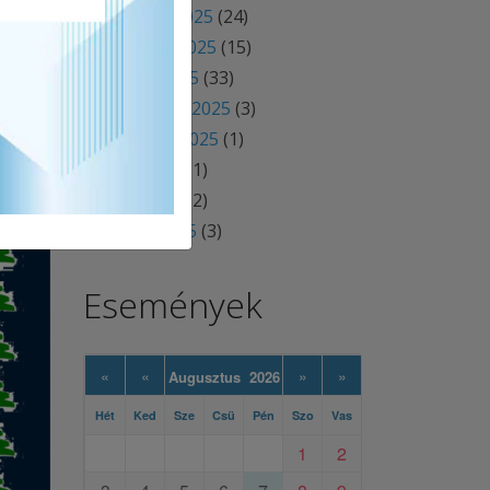
december 2025
(24)
november 2025
(15)
október 2025
(33)
szeptember 2025
(3)
augusztus 2025
(1)
június 2025
(1)
április 2025
(2)
március 2025
(3)
Események
«
«
»
»
Augusztus 2026
Hét
Ked
Sze
Csü
Pén
Szo
Vas
1
2