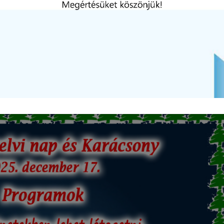
olatos tájékoztató a konferenciateremben lesz 10:20-tól.