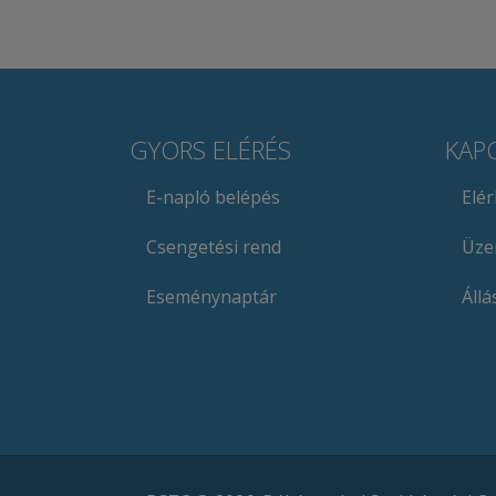
GYORS ELÉRÉS
KAP
E-napló belépés
Elé
Csengetési rend
Üze
Eseménynaptár
Állá