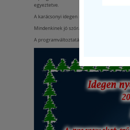
egyeztetve.
A karácsonyi idegen nyelvi versennyel kapcs
Mindenkinek jó szórakozást kívánunk!
A programváltoztatás jogát fenntartjuk!