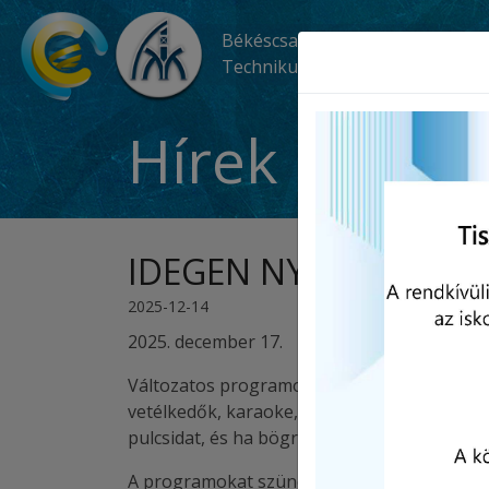
Békéscsabai SZC Kós Károly
Technikum és Szakképző Iskola
Hírek
IDEGEN NYELVI NAP 
2025-12-14
2025. december 17.
Változatos programokkal, karácsonyi hangul
vetélkedők, karaoke, rejtvényfejtés, zenés
pulcsidat, és ha bögrét is hozol a DÖK megt
A programokat szünetekben lehet látogatni, 