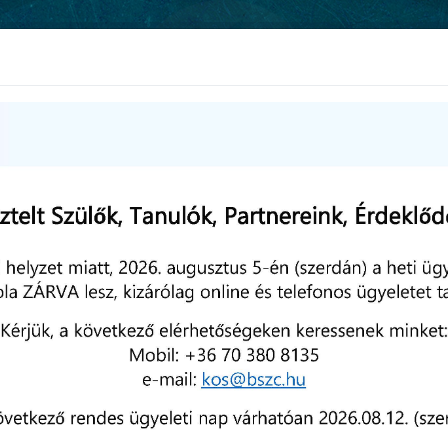
ÁLLÁSAJÁNLATOK
Képzések
Iskolai élet
Intézmé
ÉS KARÁCSONY A KÓSBAN
attal várjuk az érdeklődőket. Lesz zene, kézműveskedés,
 mozgás, fotózás. Megmutathatod a legcsúnyább karácsonyi
ölti neked egy forró finomsággal.
illetve tanítási órákon az állomásokért felelős oktatókkal