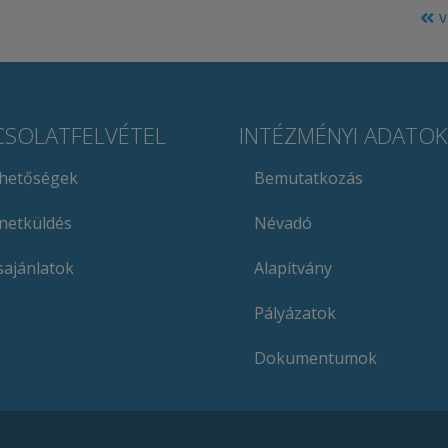
v
CSOLATFELVÉTEL
INTÉZMÉNYI ADATOK
rhetőségek
Bemutatkozás
netküldés
Névadó
sajánlatok
Alapítvány
Pályázatok
Dokumentumok