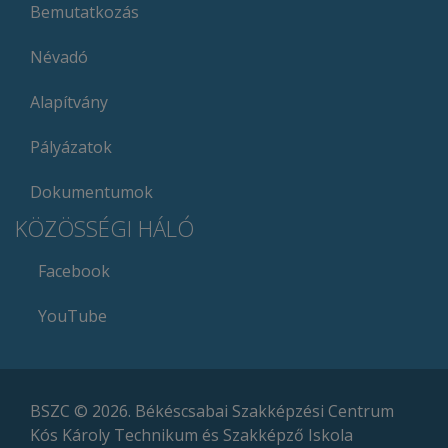
Bemutatkozás
Névadó
Alapítvány
Pályázatok
Dokumentumok
KÖZÖSSÉGI HÁLÓ
Facebook
YouTube
BSZC
© 2026. Békéscsabai Szakképzési Centrum
Kós Károly Technikum és Szakképző Iskola