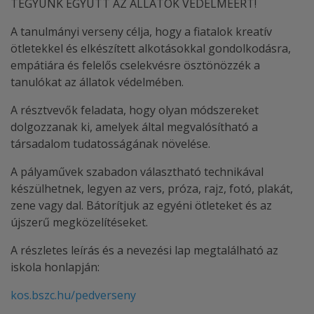
TEGYÜNK EGYÜTT AZ ÁLLATOK VÉDELMÉÉRT!
A tanulmányi verseny célja, hogy a fiatalok kreatív
ötletekkel és elkészített alkotásokkal gondolkodásra,
empátiára és felelős cselekvésre ösztönözzék a
tanulókat az állatok védelmében.
A résztvevők feladata, hogy olyan módszereket
dolgozzanak ki, amelyek által megvalósítható a
társadalom tudatosságának növelése.
A pályaművek szabadon választható technikával
készülhetnek, legyen az vers, próza, rajz, fotó, plakát,
zene vagy dal. Bátorítjuk az egyéni ötleteket és az
újszerű megközelítéseket.
A részletes leírás és a nevezési lap megtalálható az
iskola honlapján:
kos.bszc.hu/pedverseny