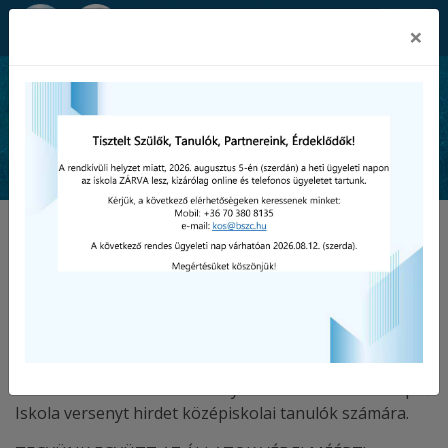
Békéscsabai SZC Kós Károly
×
Technikum és Szakképző Iskola
Hírek
IV. KÓS KÁROLY KÁRPÁT-
MEDENCEI PEDAGÓGIAI
VERSENY
2026-02-16
A Békéscsabai SZC Kós Károly Technikum és Szakképző
Iskola versenyt hirdet középiskolai tanulók számára.