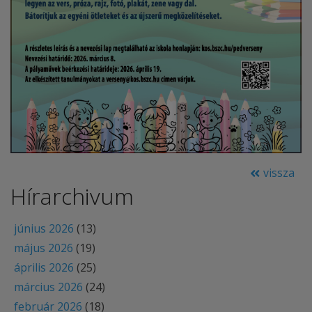
vissza
Hírarchivum
június 2026
(13)
május 2026
(19)
április 2026
(25)
március 2026
(24)
február 2026
(18)