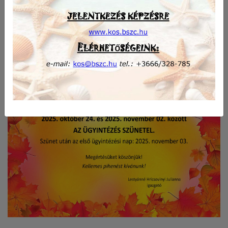
Kellemes pihenést kívánunk!
Lestyánné Hricsovinyi Julianna
igazgató