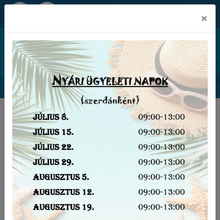
Békéscsabai SZC Kós Károly
×
Technikum és Szakképző Iskola
Hírek
ŐSZI SZÜNET
2025-10-22
2025. október 24. és 2025. november 02. között AZ
ÜGYINTÉZÉS SZÜNETEL.
Szünet után az első ügyintézési nap: 2025. november
03.
Megértésüket köszönjük!