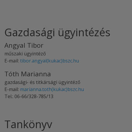
Gazdasági ügyintézés
Angyal Tibor
műszaki ügyintéző
E-mail:
tibor.angyal(kukac)bszc.hu
Tóth Marianna
gazdasági- és titkársági ügyintéző
E-mail:
marianna.toth(kukac)bszc.hu
Tel.: 06-66/328-785/13
Tankönyv