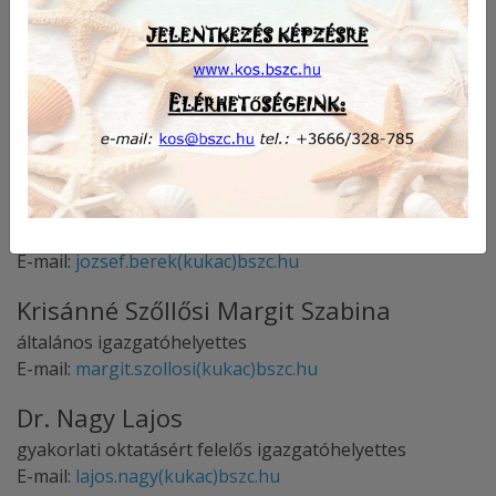
Iskolavezetés
Lestyánné Hricsovinyi Julianna
igazgató
E-mail:
julianna.lestyanne(kukac)bszc.hu
Berek József
szakmai igazgatóhelyettes
E-mail:
jozsef.berek(kukac)bszc.hu
Krisánné Szőllősi Margit Szabina
általános igazgatóhelyettes
E-mail:
margit.szollosi(kukac)bszc.hu
Dr. Nagy Lajos
gyakorlati oktatásért felelős igazgatóhelyettes
E-mail:
lajos.nagy(kukac)bszc.hu