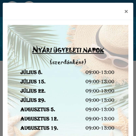
Békéscsabai SZC Kós Károly
×
Technikum és Szakképző Iskola
Elérhetőségek
BSZC Kós Károly Technikum és
Szakképző Iskola
(5600 Békéscsaba, Kazinczy u. 8.)
Tel: 06-66/328-785
E-mail:
kos(kukac)bszc.hu
Térkép:
megtekintése új ablakban