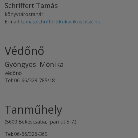
Schriffert Tamás
könyvtárostanár
E-mail:
tamas.schriffert(kukac)kos.bszc.hu
Védőnő
Gyöngyösi Mónika
védőnő
Tel: 06-66/328-785/18
Tanműhely
(5600 Békéscsaba, Ipari út 5-7.)
Tel: 06-66/326-365