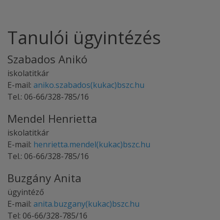
Tanulói ügyintézés
Szabados Anikó
iskolatitkár
E-mail:
aniko.szabados(kukac)bszc.hu
Tel.: 06-66/328-785/16
Mendel Henrietta
iskolatitkár
E-mail:
henrietta.mendel(kukac)bszc.hu
Tel.: 06-66/328-785/16
Buzgány Anita
ügyintéző
E-mail:
anita.buzgany(kukac)bszc.hu
Tel: 06-66/328-785/16