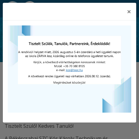
Békéscsabai SZC Kós Károly
×
Technikum és Szakképző Iskola
Közétkeztetés
Tisztelt Szülő! Kedves Tanuló!
A Békéscsabai SZC Kós Károly Technikum és