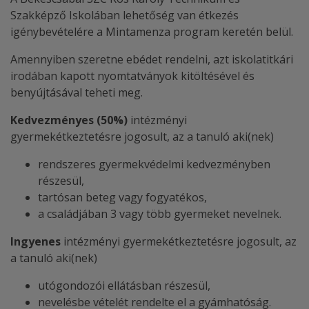
Szakképző Iskolában lehetőség van étkezés
igénybevételére a Mintamenza program keretén belül.
Amennyiben szeretne ebédet rendelni, azt iskolatitkári
irodában kapott nyomtatványok kitöltésével és
benyújtásával teheti meg.
Kedvezményes (50%)
intézményi
gyermekétkeztetésre jogosult, az a tanuló aki(nek)
rendszeres gyermekvédelmi kedvezményben
részesül,
tartósan beteg vagy fogyatékos,
a családjában 3 vagy több gyermeket nevelnek.
Ingyenes
intézményi gyermekétkeztetésre jogosult, az
a tanuló aki(nek)
utógondozói ellátásban részesül,
nevelésbe vételét rendelte el a gyámhatóság.